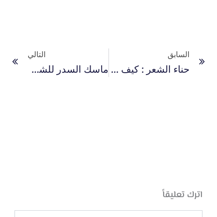
Prev
التا
السابق
التالي
حناء الشعر : كيف تختارين الحنة الطبيعية لتناسب شعرك؟
ماسك السدر للشعر: الطريقة المثلى لتكثيف الشعر
اترك تعليقاً
اكتب