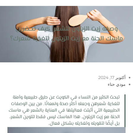
خطي
لى
لمحتوى
وصفه زيت الزيتون للشعر: كيف تحضرين
ماسك الحنة مع زيت الزيتون لتغذية شعرك؟
أكتوبر 17, 2024
مودي حناء
تبحث الكثير من النساء في الكويت عن طرق طبيعية وآمنة
لتغذية شعرهن وجعله أكثر صحة ولمعانًا. من بين الوصفات
الطبيعية التي أثبتت فعاليتها في العناية بالشعر هي ماسك
الحنة مع زيت الزيتون. هذا الماسك ليس فقط لتلوين الشعر،
بل أيضًا لتقويته وتغذيته بشكل فعال.