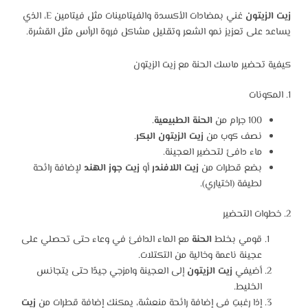
زيت الزيتون
غني بمضادات الأكسدة والفيتامينات مثل فيتامين E، الذي
يساعد على تعزيز نمو الشعر وتقليل مشاكل فروة الرأس مثل القشرة.
كيفية تحضير ماسك الحنة مع زيت الزيتون
1. المكونات
100 جرام من
الحنة الطبيعية
.
نصف كوب من
زيت الزيتون البكر
.
ماء دافئ لتحضير العجينة.
بضع قطرات من
زيت اللافندر
أو
زيت جوز الهند
لإضافة رائحة
لطيفة (اختياري).
2. خطوات التحضير
قومي بخلط
الحنة
مع الماء الدافئ في وعاء حتى تحصلي على
عجينة ناعمة وخالية من التكتلات.
أضيفي
زيت الزيتون
إلى العجينة وامزجي جيدًا حتى يتجانس
الخليط.
إذا رغبتِ في إضافة رائحة منعشة، يمكنك إضافة قطرات من
زيت