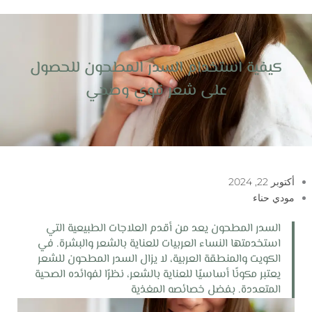
خطي
لى
لمحتوى
كيفية استخدام السدر المطحون للحصول
على شعر قوي وصحي
أكتوبر 22, 2024
مودي حناء
السدر المطحون يعد من أقدم العلاجات الطبيعية التي
استخدمتها النساء العربيات للعناية بالشعر والبشرة. في
الكويت والمنطقة العربية، لا يزال السدر المطحون للشعر
يعتبر مكونًا أساسيًا للعناية بالشعر، نظرًا لفوائده الصحية
المتعددة. بفضل خصائصه المغذية