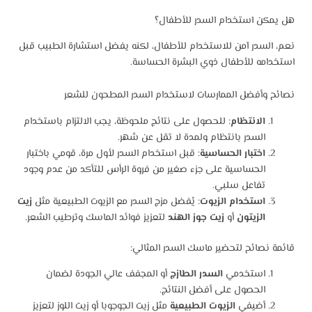
هل يمكن استخدام السدر للأطفال؟
نعم، السدر آمن للاستخدام للأطفال، لكنه يفضل استشارة الطبيب قبل
استخدامه للأطفال ذوي البشرة الحساسة.
نصائح وأفضل الممارسات لاستخدام السدر المطحون للشعر
الانتظام
: للحصول على نتائج ملحوظة، يجب الالتزام باستخدام
السدر بانتظام ولمدة لا تقل عن شهر.
اختبار الحساسية
: قبل استخدام السدر لأول مرة، قومي باختبار
الحساسية على جزء صغير من فروة الرأس للتأكد من عدم وجود
تفاعل سلبي.
استخدام الزيوت
: يُفضل مزج السدر مع الزيوت الطبيعية مثل
زيت
الزيتون
أو
زيت جوز الهند
لتعزيز فوائد الماسك وترطيب الشعر.
قائمة نصائح لتحضير ماسك السدر المثالي:
استخدمي
السدر الطازج
أو المجفف عالي الجودة لضمان
الحصول على أفضل النتائج.
أضيفي
الزيوت الطبيعية
مثل زيت الجوجوبا أو زيت اللوز لتعزيز