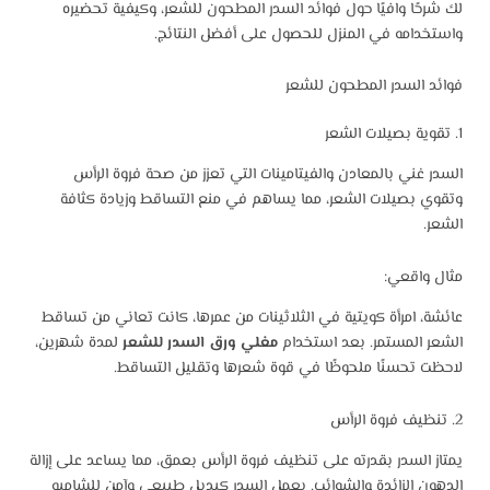
لك شرحًا وافيًا حول فوائد السدر المطحون للشعر، وكيفية تحضيره
واستخدامه في المنزل للحصول على أفضل النتائج.
فوائد السدر المطحون للشعر
1. تقوية بصيلات الشعر
السدر غني بالمعادن والفيتامينات التي تعزز من صحة فروة الرأس
وتقوي بصيلات الشعر، مما يساهم في منع التساقط وزيادة كثافة
الشعر.
مثال واقعي:
عائشة، امرأة كويتية في الثلاثينات من عمرها، كانت تعاني من تساقط
الشعر المستمر. بعد استخدام
مغلي ورق السدر للشعر
لمدة شهرين،
لاحظت تحسنًا ملحوظًا في قوة شعرها وتقليل التساقط.
2. تنظيف فروة الرأس
يمتاز السدر بقدرته على تنظيف فروة الرأس بعمق، مما يساعد على إزالة
الدهون الزائدة والشوائب. يعمل السدر كبديل طبيعي وآمن للشامبو