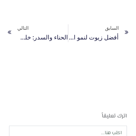
Prev
التا
السابق
التالي
أفضل زيوت لنمو الشعر ومنع تساقطه
الحناء والسدر: خلطة بالسدر للشعر لعلاج تساقطه وتكثيفه
اترك تعليقاً
اكتب
هنا...