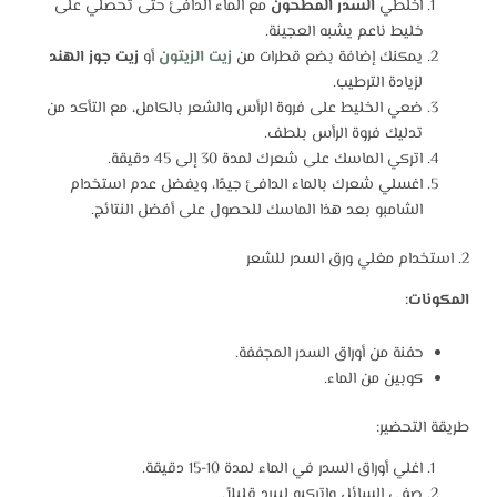
اخلطي
السدر المطحون
مع الماء الدافئ حتى تحصلي على
خليط ناعم يشبه العجينة.
يمكنك إضافة بضع قطرات من
زيت الزيتون
أو
زيت جوز الهند
لزيادة الترطيب.
ضعي الخليط على فروة الرأس والشعر بالكامل، مع التأكد من
تدليك فروة الرأس بلطف.
اتركي الماسك على شعرك لمدة 30 إلى 45 دقيقة.
اغسلي شعرك بالماء الدافئ جيدًا، ويفضل عدم استخدام
الشامبو بعد هذا الماسك للحصول على أفضل النتائج.
2. استخدام مغلي ورق السدر للشعر
المكونات:
حفنة من أوراق السدر المجففة.
كوبين من الماء.
طريقة التحضير:
اغلي أوراق السدر في الماء لمدة 10-15 دقيقة.
صفي السائل واتركيه ليبرد قليلاً.