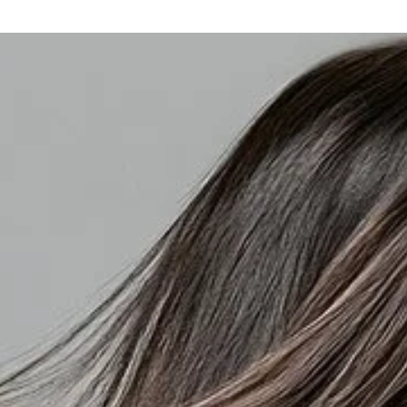
خطي
لى
لمحتوى